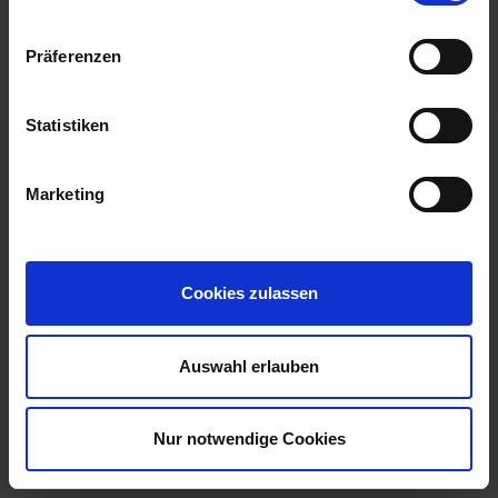
Catering [567020] | Catering [567020]
Präferenzen
Statistiken
Marketing
Cookies zulassen
Herr Dirk Bähr
KULINAIR Catering UG
Harmoniestraße 1b
Auswahl erlauben
01445 Radebeul
Deutschland/ Sachsen
Www.kulinair.eu
Nur notwendige Cookies