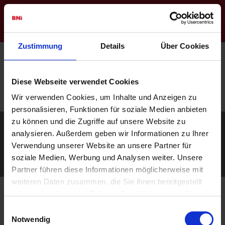
Regions-Website
Login
Zustimmung
Details
Über Cookies
Konrad der Grosse
(Dresden)
Diese Webseite verwendet Cookies
Sichern Sie sich jetzt Ihren Platz im Chapter
Hier
Wir verwenden Cookies, um Inhalte und Anzeigen zu
bewerben
personalisieren, Funktionen für soziale Medien anbieten
zu können und die Zugriffe auf unsere Website zu
analysieren. Außerdem geben wir Informationen zu Ihrer
Verwendung unserer Website an unsere Partner für
soziale Medien, Werbung und Analysen weiter. Unsere
Partner führen diese Informationen möglicherweise mit
weiteren Daten zusammen, die Sie ihnen bereitgestellt
haben oder die sie im Rahmen Ihrer Nutzung der Dienste
gesammelt haben.
Dirk Bähr
Einwilligungsauswahl
KULINAIR Catering UG
Notwendig