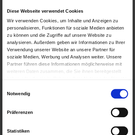
Umgebung zu finden?
Diese Webseite verwendet Cookies
Der beste Weg, mehr über BNI und die Arbeitsweise zu
Wir verwenden Cookies, um Inhalte und Anzeigen zu
erfahren ist der Besuch eines lokalen
Frühstücksmeetings
.
personalisieren, Funktionen für soziale Medien anbieten
Lernen Sie die Unternehmer eines Chapters persönlich
zu können und die Zugriffe auf unsere Website zu
kennen und heben Sie Ihre Netzwerkaktivitäten auf die
nächste Stufe.
analysieren. Außerdem geben wir Informationen zu Ihrer
Verwendung unserer Website an unsere Partner für
Erfahren Sie mehr über die Vorteile, die Sie durch eine
soziale Medien, Werbung und Analysen weiter. Unsere
Mitgliedschaft in einem Chapter in
Ihrer Region
nutzen
können.
Partner führen diese Informationen möglicherweise mit
weiteren Daten zusammen, die Sie ihnen bereitgestellt
haben oder die sie im Rahmen Ihrer Nutzung der Dienste
gesammelt haben.
Einwilligungsauswahl
Notwendig
Links
Präferenzen
15 Jahre BNI Südost
Mitglied finden
Statistiken